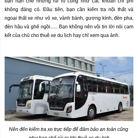
bạn hạn chế những rủi ro cũng như các khoản chi phí 
không đáng có. Đầu tiên, bạn cần kiểm tra nội thất và 
ngoại thất xe như vỏ xe, vành bánh, gương kính, đèn pha, 
đèn hậu và ghế ngồi….. Bạn không nên vội tin lời nói cam 
kết của chủ cho thuê xe du lịch hay chỉ xem qua ảnh.
Nên đến kiểm tra xe trực tiếp để đảm bảo an toàn cũng 
như hạn chế rủi ro khi thuê xe du lịch