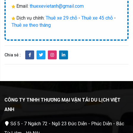
Email:
thuexevietanh@gmail.com
Dịch vụ chính:
Thuê xe 29 chỗ
-
Thuê xe 45 chỗ
-
Thuê xe theo tháng
Chia sẻ :
CÔNG TY TNHH THƯƠNG MẠI VẬ
N TẢI DU LỊCH VIỆT
ANH
Số 5 - 7 Ngách 72 - Ngõ 23 Đức Diễn - Phúc Diễn - Bắc