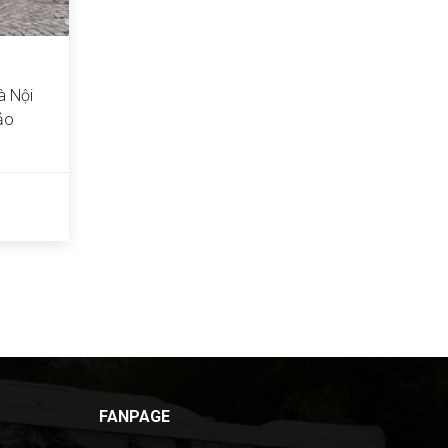
à Nội
bảo
FANPAGE