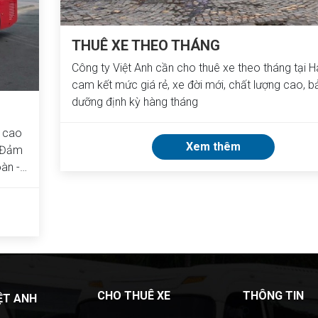
THUÊ XE THEO THÁNG
Công ty Việt Anh cần cho thuê xe theo tháng tại H
cam kết mức giá rẻ, xe đời mới, chất lượng cao, 
dưỡng định kỳ hàng tháng
á cao
Xem thêm
. Đảm
àn -
CHO THUÊ XE
THÔNG TIN
IỆT ANH