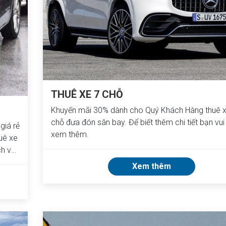
THUÊ XE 7 CHỖ
Khuyến mãi 30% dành cho Quý Khách Hàng thuê 
chỗ đưa đón sân bay. Để biết thêm chi tiết bạn vui
giá rẻ
xem thêm.
uê xe
ch vụ
ệt Anh
Xem thêm