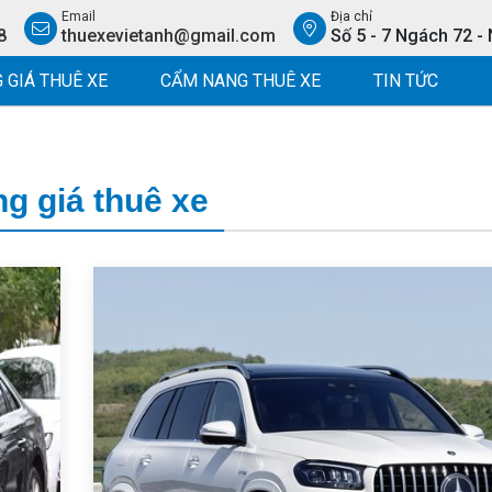
Email
Địa chỉ
8
thuexevietanh@gmail.com
Số 5 - 7 Ngách 72 -
 GIÁ THUÊ XE
CẨM NANG THUÊ XE
TIN TỨC
g giá thuê xe