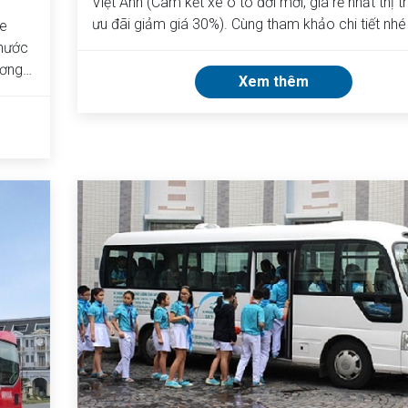
Việt Anh (Cam kết xe ô tô đời mới, giá rẻ nhất thị t
ưu đãi giảm giá 30%). Cùng tham khảo chi tiết nhé
e
 nước
ương
Xem thêm
chi