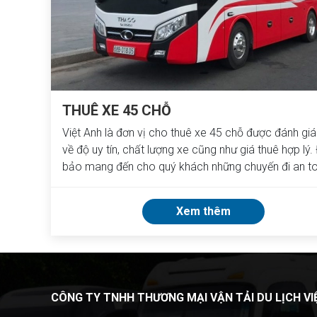
THUÊ XE 45 CHỖ
Việt Anh là đơn vị cho thuê xe 45 chỗ được đánh gi
về độ uy tín, chất lượng xe cũng như giá thuê hợp lý
bảo mang đến cho quý khách những chuyến đi an to
tiết kiệm - thoải mái.
Xem thêm
CÔNG TY TNHH THƯƠNG MẠI VẬ
N TẢI DU LỊCH V