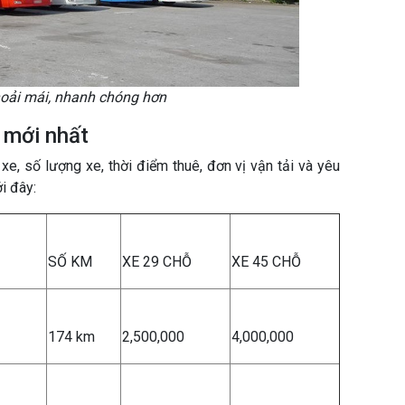
hoải mái, nhanh chóng hơn
h mới nhất
xe, số lượng xe, thời điểm thuê, đơn vị vận tải và yêu
i đây:
SỐ KM
XE 29 CHỖ
XE 45 CHỖ
174 km
2,500,000
4,000,000