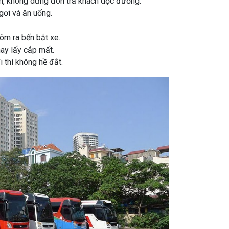
ch, không dừng đón trả khách dọc đường.
gơi và ăn uống.
ôm ra bến bắt xe.
hay lấy cắp mất.
i thì không hề đắt.