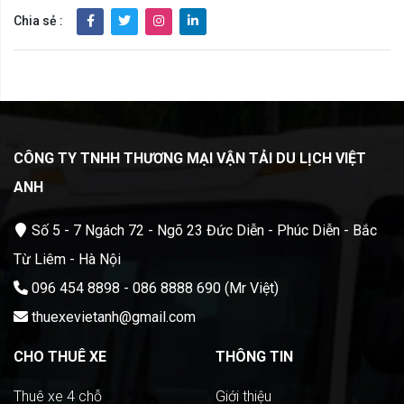
Chia sẻ :
CÔNG TY TNHH THƯƠNG MẠI VẬ
N TẢI DU LỊCH VIỆT
ANH
Số 5 - 7 Ngách 72 - Ngõ 23 Đức Diễn - Phúc Diễn - Bắc
Từ Liêm - Hà Nội
096 454 8898 - 086 8888 690 (Mr Việt)
thuexevietanh@gmail.com
CHO THUÊ XE
THÔNG TIN
Thuê xe 4 chỗ
Giới thiệu