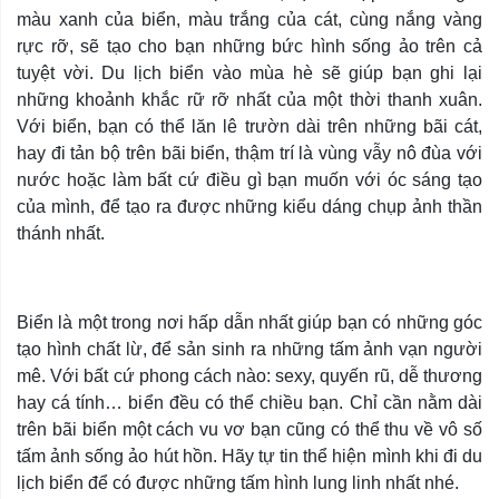
màu xanh của biển, màu trắng của cát, cùng nắng vàng
rực rỡ, sẽ tạo cho bạn những bức hình sống ảo trên cả
tuyệt vời. Du lịch biển vào mùa hè sẽ giúp bạn ghi lại
những khoảnh khắc rữ rỡ nhất của một thời thanh xuân.
Với biển, bạn có thể lăn lê trườn dài trên những bãi cát,
hay đi tản bộ trên bãi biển, thậm trí là vùng vẫy nô đùa với
nước hoặc làm bất cứ điều gì bạn muốn với óc sáng tạo
của mình, để tạo ra được những kiểu dáng chụp ảnh thần
thánh nhất.
Biển là một trong nơi hấp dẫn nhất giúp bạn có những góc
tạo hình chất lừ, để sản sinh ra những tấm ảnh vạn người
mê. Với bất cứ phong cách nào: sexy, quyến rũ, dễ thương
hay cá tính… biển đều có thể chiều bạn. Chỉ cần nằm dài
trên bãi biển một cách vu vơ bạn cũng có thể thu về vô số
tấm ảnh sống ảo hút hồn. Hãy tự tin thể hiện mình khi đi du
lịch biển để có được những tấm hình lung linh nhất nhé.