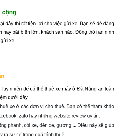
g cộng
đây thì rất tiện lợi cho việc gửi xe. Bạn sẽ dễ dàng 
 hay bãi biển lớn, khách sạn nào. Đồng thời an ninh 
gửi xe.
àn
Tuy nhiên để có thể thuê xe máy ở Đà Nẵng an toàn 
iệm dưới đây.
uê xe ở các đơn vị cho thuê. Bạn có thể tham khảo 
acebook, zalo hay những website review uy tín.
ống phanh, còi xe, đèn xe, gương,... Điều này sẽ giúp 
 ra sự cố trong quá trình thuê.