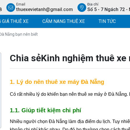
Email
Địa chỉ
8
thuexevietanh@gmail.com
Số 5 - 7 Ngách 72 -
 GIÁ THUÊ XE
CẨM NANG THUÊ XE
TIN TỨC
Đà Nẵng bạn nên biết
Chia sẻKinh nghiệm thuê xe
1. Lý do nên thuê xe máy Đà Nẵng
Có rất nhiều lý do khiến bạn nên thuê xe máy ở Đà Nẵng. 
1.1. Giúp tiết kiệm chi phí
Nhiều người chọn Đà Nẵng làm địa điểm du lịch. Tuy nhiên t
khoản chi phí khác nhau. Do đó họ thường chọn cách thuê 