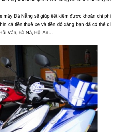
 xe máy Đà Nẵng sẽ giúp tiết kiệm được khoản chi phí 
n cả tiền thuê xe và tiền đổ xăng bạn đã có thể di 
o Hải Vân, Bà Nà, Hội An…