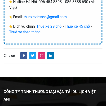
Hotline Hà Nội: 096 454 8898 - 086 8888 690 (Mr
Việt)
Email:
thuexevietanh@gmail.com
Dịch vụ chính:
Thuê xe 29 chỗ
-
Thuê xe 45 chỗ
-
Thuê xe theo tháng
Chia sẻ :
CÔNG TY TNHH THƯƠNG MẠI VẬ
N TẢI DU LỊCH VIỆT
ANH