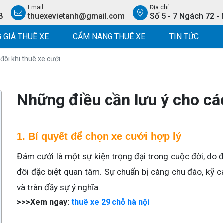
Email
Địa chỉ
8
thuexevietanh@gmail.com
Số 5 - 7 Ngách 72 -
 GIÁ THUÊ XE
CẨM NANG THUÊ XE
TIN TỨC
đôi khi thuê xe cưới
Những điều cần lưu ý cho các
1. Bí quyết để chọn xe cưới hợp lý 
Đám cưới là một sự kiện trọng đại trong cuộc đời, do đó
đôi đặc biệt quan tâm. Sự chuẩn bị càng chu đáo, kỹ c
và tràn đầy sự ý nghĩa.
>>>Xem ngay:
thuê xe 29 chỗ hà nội