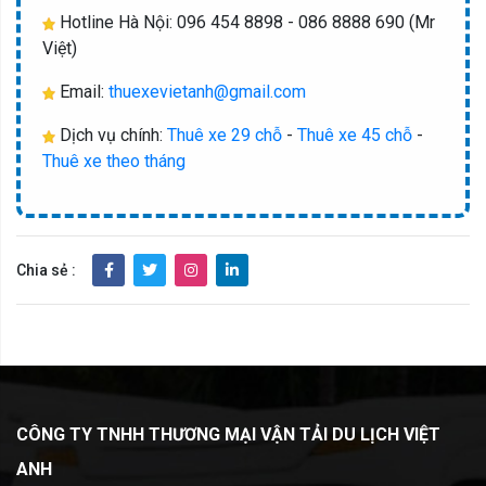
Hotline Hà Nội: 096 454 8898 - 086 8888 690 (Mr
Việt)
Email:
thuexevietanh@gmail.com
Dịch vụ chính:
Thuê xe 29 chỗ
-
Thuê xe 45 chỗ
-
Thuê xe theo tháng
Chia sẻ :
CÔNG TY TNHH THƯƠNG MẠI VẬ
N TẢI DU LỊCH VIỆT
ANH