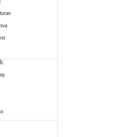
:
tuner
nova
est
ỗ:
ty
so